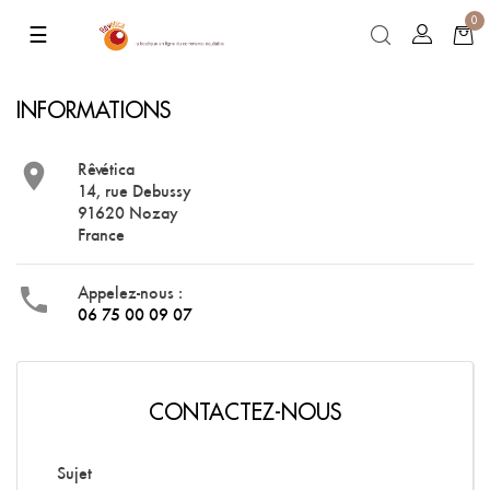
0
Basculer
☰
la
navigation
INFORMATIONS

Rêvética
14, rue Debussy
91620 Nozay
France

Appelez-nous :
06 75 00 09 07
CONTACTEZ-NOUS
Sujet