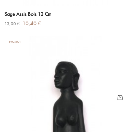
Sage Assis Bois 12 Cm
Prix
Prix
10,40 €
13,00 €
de
base
PROMO !