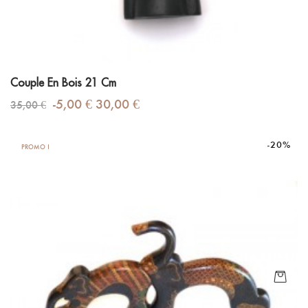
Couple En Bois 21 Cm
Prix
Prix
-5,00 €
30,00 €
35,00 €
de
base
-20%
PROMO !