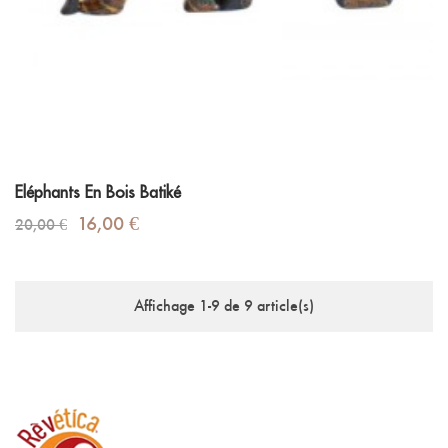
Eléphants En Bois Batiké
Prix
Prix
16,00 €
20,00 €
de
base
Affichage 1-9 de 9 article(s)