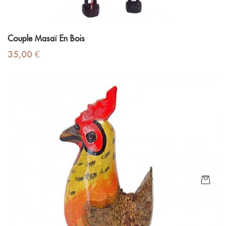
Couple Masaï En Bois
Prix
35,00 €