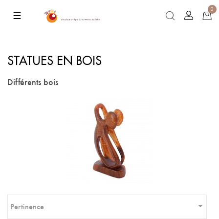
0
Basculer
☰
la
navigation
STATUES EN BOIS
Différents bois

Pertinence