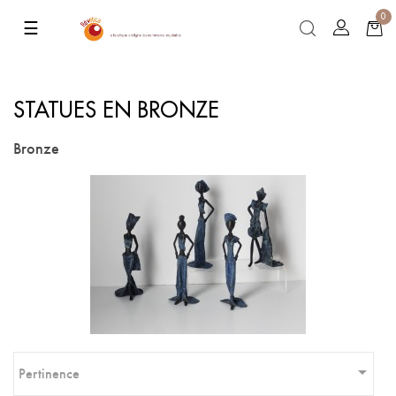
0
Basculer
☰
la
navigation
STATUES EN BRONZE
Bronze

Pertinence